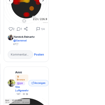
‹
›
2
1
1
/4
Yannick.Reinartz
@Semmel
8T
Posten
Anni
🥉
n
Bronze
Anzeigen
QR
10m
Luftgewehr
· 14T ·
59