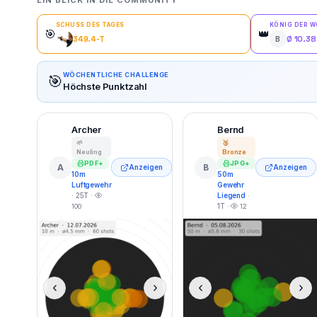
EIN BLICK IN DIE COMMUNITY
SCHUSS DES TAGES
KÖNIG DER 
🎯
👑
349.4-T
Ø 10.38
B
WÖCHENTLICHE CHALLENGE
🎯
Höchste Punktzahl
Archer
Bernd
🌱
🥉
Neuling
Bronze
PDF+
JPG+
A
B
Anzeigen
Anzeigen
10m
50m
Luftgewehr
Gewehr
· 25T ·
Liegend
·
1T ·
100
12
‹
›
‹
›