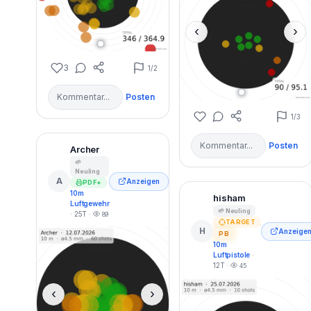
‹
›
3
1
/2
Posten
1
/3
Posten
Archer
🌱
Neuling
A
Anzeigen
PDF+
10m
hisham
Luftgewehr
🌱 Neuling
· 25T ·
89
TARGET
H
Anzeige
PB
10m
Luftpistole
·
12T ·
45
‹
›