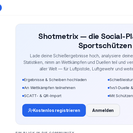
Shotmetrix — die Social-Pl
Sportschützen
Lade deine Schießergebnisse hoch, analysiere deine L
Statistiken, nimm an Wettkämpfen und Duellen teil und ve
aller Welt — für Luftpistole, Luftgewehr und weit
Ergebnisse & Scheiben hochladen
Schießleistu
An Wettkämpfen teilnehmen
1vs1-Duelle 
SCATT- & QR-Import
Mit Schützen
Kostenlos registrieren
Anmelden