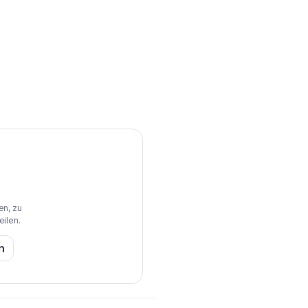
en, zu
eilen.
n