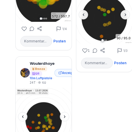
‹
›
1
/4
Posten
1
1
/3
Posten
Wouterdhoye
🥉 Bronze
Anzeigen
QR
10m Luftpistole
·
24T ·
102
‹
›