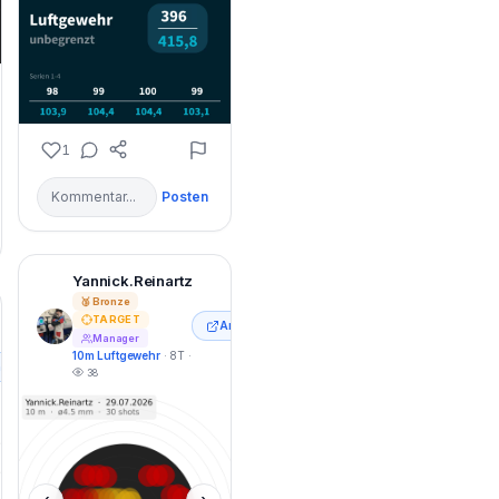
1
Posten
Yannick.Reinartz
🥉 Bronze
TARGET
Anzeigen
Manager
10m Luftgewehr
· 8T ·
n
38