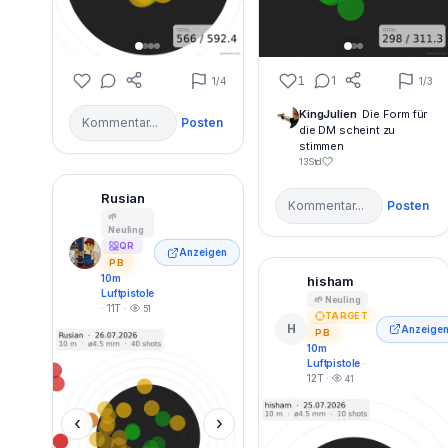
1
1
1
/4
1
/3
KingJulien
Die Form für
Posten
die DM scheint zu
stimmen
13Std
Rusian
Posten
🌱
Neuling
QR
Anzeigen
PB
10m
hisham
Luftpistole
🌱 Neuling
· 11T ·
51
TARGET
H
Anzeige
PB
10m
Luftpistole
·
12T ·
41
‹
›