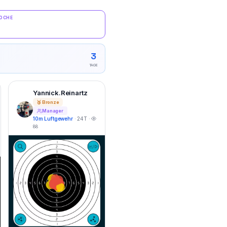
WOCHE
3
TAGE
Yannick.Reinartz
🥉 Bronze
Manager
10m Luftgewehr
· 24T ·
88