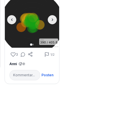
‹
›
3
1
/2
Anni
🥵🌞
Posten