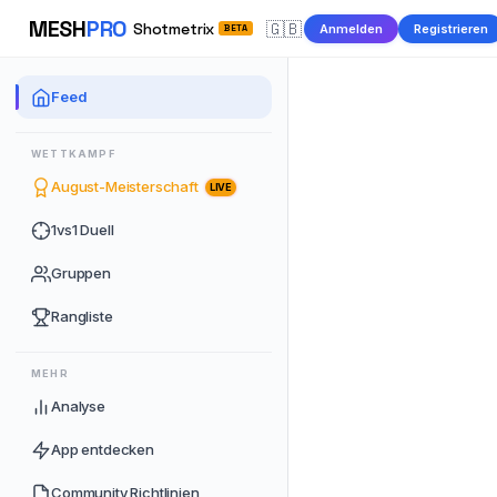
MESH
PRO
🇬🇧
Shotmetrix
Anmelden
Registrieren
BETA
Feed
WETTKAMPF
August-Meisterschaft
LIVE
1vs1 Duell
Gruppen
Rangliste
MEHR
Analyse
App entdecken
Community Richtlinien