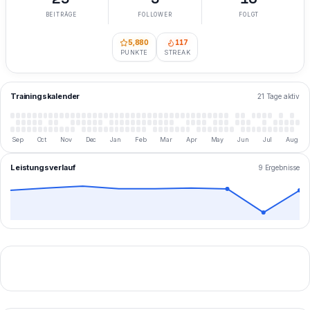
BEITRÄGE
FOLLOWER
FOLGT
5,880
117
PUNKTE
STREAK
Trainingskalender
21 Tage aktiv
Sep
Oct
Nov
Dec
Jan
Feb
Mar
Apr
May
Jun
Jul
Aug
Leistungsverlauf
9 Ergebnisse