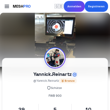
MESH
PRO
🇬🇧
Anmelden
Registrieren
Yannick.Reinartz
@Yannick.Reinartz
🥉 Bronze
Schütze
FWB 900
29
5
10