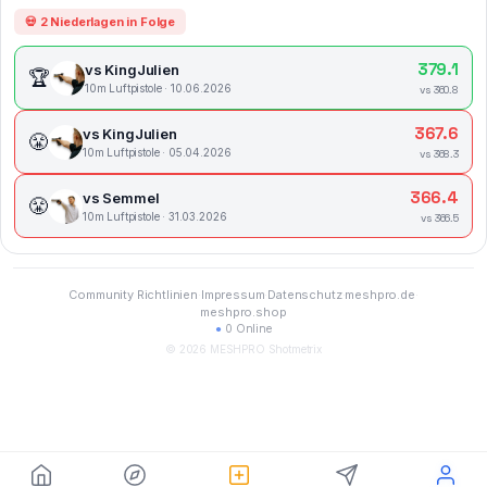
💀 2 Niederlagen in Folge
379.1
vs KingJulien
🏆
10m Luftpistole · 10.06.2026
vs 360.8
367.6
vs KingJulien
😤
10m Luftpistole · 05.04.2026
vs 368.3
366.4
vs Semmel
😤
10m Luftpistole · 31.03.2026
vs 366.5
Community Richtlinien
·
Impressum
·
Datenschutz
·
meshpro.de
·
meshpro.shop
●
0 Online
© 2026 MESHPRO Shotmetrix