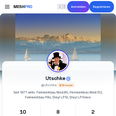
MESH
PRO
🇬🇧
Anmelden
Registrieren
Utschke
@Utschke
🥉 Bronze
Seit 1977 aktiv: Feinwerkbau Mod.80, Feinwerkbau Mod.102,
Feinwerkbau P8x, Steyr LP10, Steyr LP10evo
10
8
2