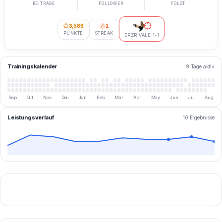
BEITRÄGE
FOLLOWER
FOLGT
3,586
1
PUNKTE
STREAK
ERZRIVALE 1-1
Trainingskalender
9 Tage aktiv
Sep
Oct
Nov
Dec
Jan
Feb
Mar
Apr
May
Jun
Jul
Aug
Leistungsverlauf
10 Ergebnisse