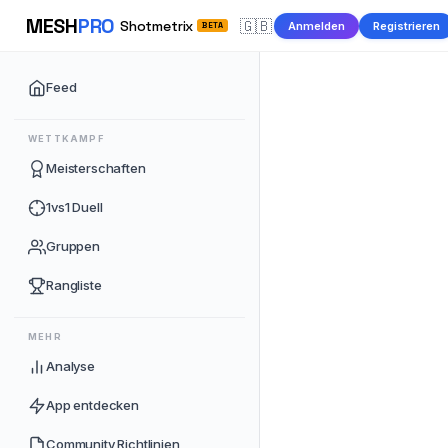
MESH
PRO
🇬🇧
Shotmetrix
Anmelden
Registrieren
BETA
Feed
WETTKAMPF
Meisterschaften
1vs1 Duell
Gruppen
Rangliste
MEHR
Analyse
App entdecken
Community Richtlinien