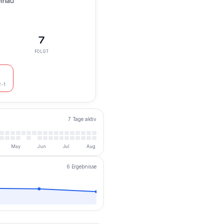
einau
.
7
FOLGT
2-1
7 Tage aktiv
May
Jun
Jul
Aug
6 Ergebnisse