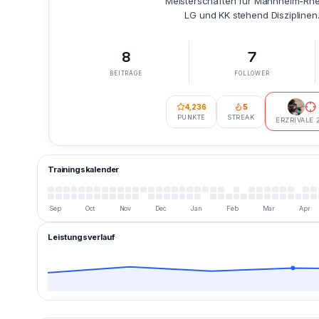
Meisterschaften für Mannheim-Rh
LG und KK stehend Disziplinen
8
7
BEITRÄGE
FOLLOWER
4,236
5
PUNKTE
STREAK
ERZRIVALE 
Trainingskalender
Sep
Oct
Nov
Dec
Jan
Feb
Mar
Apr
Leistungsverlauf