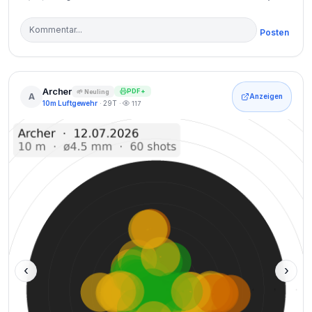
Posten
Archer
PDF+
🌱 Neuling
A
Anzeigen
10m Luftgewehr
· 29T ·
117
‹
›