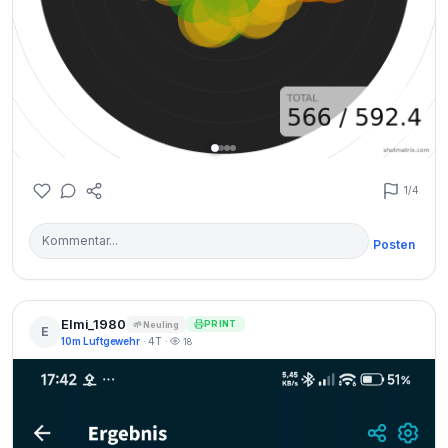
1
/4
Posten
Elmi_1980
PRINT
🌱 Neuling
E
10m Luftgewehr
· 4T ·
18