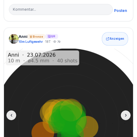
Posten
Anni
QR
🥉 Bronze
Anzeigen
10m Luftgewehr
· 18T ·
79
‹
›