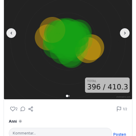
‹
›
2
1
/2
Anni
🌞
Posten