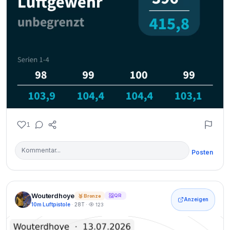
1
Posten
Wouterdhoye
QR
🥉 Bronze
Anzeigen
10m Luftpistole
· 28T ·
123