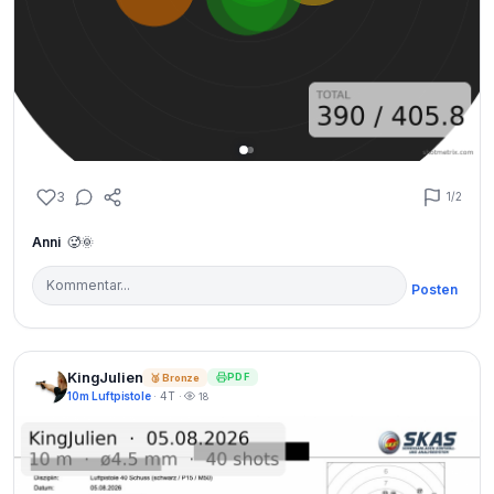
3
1
/2
Anni
🥵🌞
Posten
KingJulien
PDF
🥉 Bronze
10m Luftpistole
· 4T ·
18