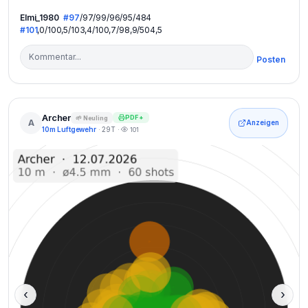
Elmi_1980
#97
/97/99/96/95/484
#101
,0/100,5/103,4/100,7/98,9/504,5
Posten
Archer
PDF+
🌱 Neuling
A
Anzeigen
10m Luftgewehr
· 29T ·
101
‹
›