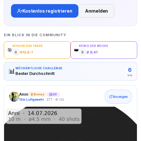
Kostenlos registrieren
Anmelden
EIN BLICK IN DIE COMMUNITY
SCHUSS DES TAGES
KÖNIG DER WOCHE
🎯
👑
812.8-T
Ø 8.41
R
R
6
WÖCHENTLICHE CHALLENGE
📊
Bester Durchschnitt
TAGE
Anni
QR
🥉 Bronze
Anzeigen
10m Luftgewehr
· 27T ·
125