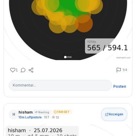
1
1
/4
Posten
hisham
TARGET
🌱 Neuling
H
Anzeigen
10m Luftpistole
· 16T ·
52