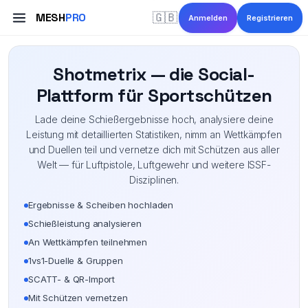
MESH
PRO
🇬🇧
Anmelden
Registrieren
Shotmetrix — die Social-
Plattform für Sportschützen
Lade deine Schießergebnisse hoch, analysiere deine
Leistung mit detaillierten Statistiken, nimm an Wettkämpfen
und Duellen teil und vernetze dich mit Schützen aus aller
Welt — für Luftpistole, Luftgewehr und weitere ISSF-
Disziplinen.
Ergebnisse & Scheiben hochladen
Schießleistung analysieren
An Wettkämpfen teilnehmen
1vs1-Duelle & Gruppen
SCATT- & QR-Import
Mit Schützen vernetzen