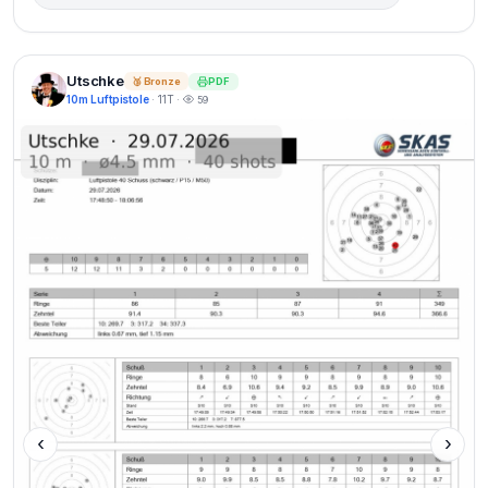
Utschke
PDF
🥉 Bronze
10m Luftpistole
· 11T ·
59
‹
›