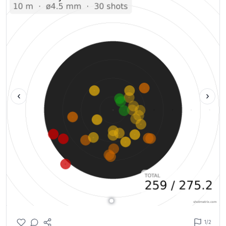
‹
›
1
/2