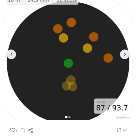
‹
›
2
1
/3