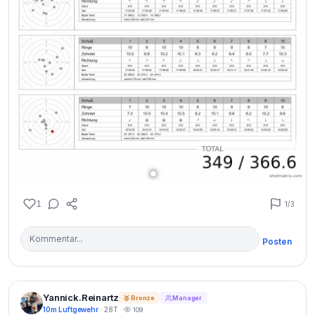
1
1
/3
Posten
Yannick.Reinartz
🥉 Bronze
Manager
10m Luftgewehr
· 28T ·
109